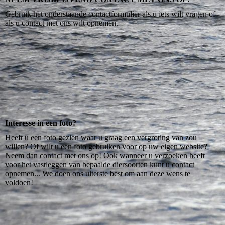
Gebruik het onderstaande contactformulier als u iets wilt vragen of
als u contact met ons wilt opnemen.
Interesse in een foto?
Heeft u een foto gezien waar u graag een vergroting van zou
willen? Of wilt u een foto gebruiken voor op uw eigen website?
Neem dan contact met ons op! Ook wanneer u verzoeken heeft
voor het vastleggen van bepaalde diersoorten kunt u contact
opnemen... We doen ons uiterste best om aan deze wens te
voldoen!