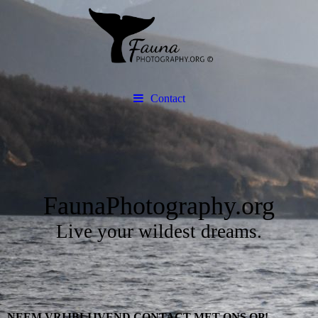
Contact
FaunaPhotography.org
Live your wildest dreams.
NEEM VRIJBLIJVEND CONTACT MET ONS OP!