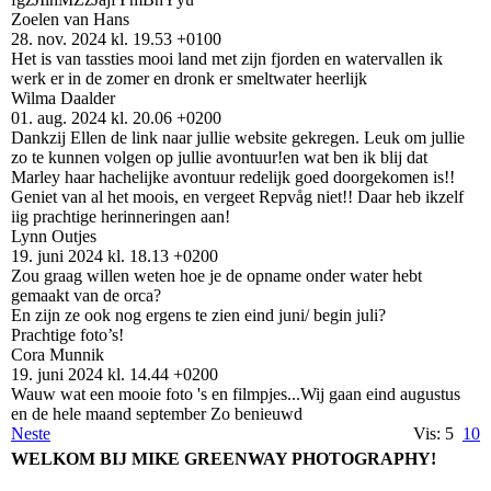
Zoelen van Hans
28. nov. 2024
kl. 19.53 +0100
Het is van tassties mooi land met zijn fjorden en watervallen ik
werk er in de zomer en dronk er smeltwater heerlijk
Wilma Daalder
01. aug. 2024
kl. 20.06 +0200
Dankzij Ellen de link naar jullie website gekregen. Leuk om jullie
zo te kunnen volgen op jullie avontuur!en wat ben ik blij dat
Marley haar hachelijke avontuur redelijk goed doorgekomen is!!
Geniet van al het moois, en vergeet Repvåg niet!! Daar heb ikzelf
iig prachtige herinneringen aan!
Lynn Outjes
19. juni 2024
kl. 18.13 +0200
Zou graag willen weten hoe je de opname onder water hebt
gemaakt van de orca?
En zijn ze ook nog ergens te zien eind juni/ begin juli?
Prachtige foto’s!
Cora Munnik
19. juni 2024
kl. 14.44 +0200
Wauw wat een mooie foto 's en filmpjes...Wij gaan eind augustus
en de hele maand september Zo benieuwd
Neste
Vis: 5
10
WELKOM BIJ MIKE GREENWAY PHOTOGRAPHY!