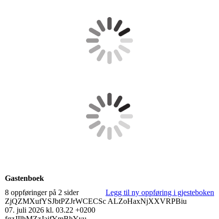
Gastenboek
8 oppføringer på 2 sider
Legg til ny oppføring i gjesteboken
ZjQZMXufYSJbtPZJrWCECSc ALZoHaxNjXXVRPBiu
07. juli 2026
kl. 03.22 +0200
fgzJIlhMZzJajfYmBhYyu